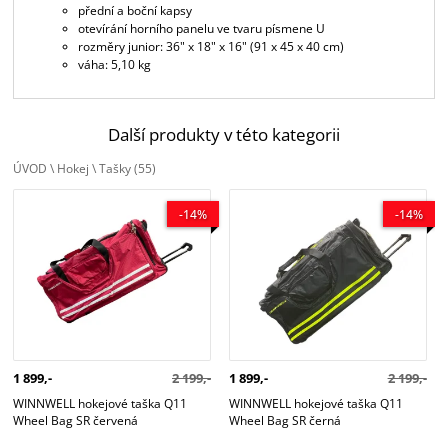
přední a boční kapsy
otevírání horního panelu ve tvaru písmene U
rozměry junior: 36" x 18" x 16" (91 x 45 x 40 cm)
váha: 5,10 kg
Další produkty v této kategorii
ÚVOD
\
Hokej
\
Tašky
(55)
WINNWELL hokejové taška Q11
WINNWELL hokejové taška Q11
-14%
-14%
Wheel Bag SR červená
Wheel Bag SR černá
1 899,-
2 199,-
1 899,-
2 199,-
WINNWELL hokejové taška Q11
WINNWELL hokejové taška Q11
Wheel Bag SR červená
Wheel Bag SR černá