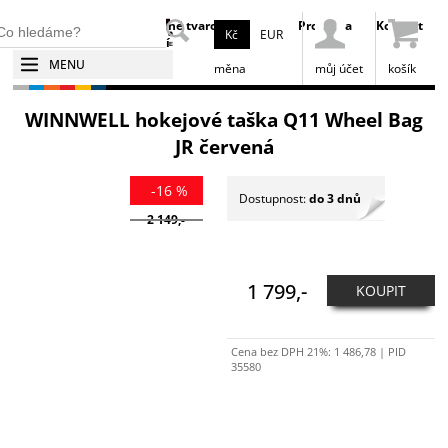
Broušení
Tepelné tvarování
Prodejna
Kontakt
Kč
EUR
bruslí
bruslí
MENU
měna
můj účet
košík
WINNWELL hokejové taška Q11 Wheel Bag
JR červená
-16 %
Dostupnost:
do 3 dnů
2 149,-
1 799,-
KOUPIT
Cena bez DPH 21%:
1 486,78
| PID
35580