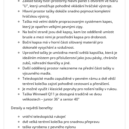
Základ tašky tvoří prostorný hlavní panel s otvorem ve tvaru
"U", který umožňuje pohodlné vkládání hráčské výstroje.
Hlavní prostor tašky dokáže snadno pojmout kompletní
hráčskou výstroj.
Taška má velmi dobře propracovaným systémem kapes,
který je opatřen velkými pevnými zipy.
Na boční straně jsou dvě kapsy, kam lze odděleně umístit
brusle a mezi nimi je prostřední kapsa pro drobnosti.
Boční kapsa má v horní části síťovaný materiál pro
dokonalé vysychání a vzdušnost.
Uprostřed tašky je umístěna menší světlá kapsička, která je
ideálním místem pro příslušenství jako jsou pásky, chrániče
zubů, náhradní tkaničky a jiné.
Další oddělený prostor nalezneme na přední části tašky u
výsuvného madla.
Teleskopické madlo zapuštěné v pevném rámu a dvě větší
terénní kolečka zajistí pohodlné cestovaní a přenášení.
Je možné využít i klasické popruhy pro nošení tašky v rukou.
Taška Winnwell Q11 je dostupná tradičně ve dvou
velikostech – junior 36" a senior 40"
Detaily a největší benefity:
vnitřní teleskopická rukojeť
dvě velká terénní kolečka pro snadnou přepravu
taška vyrobena z pevného nylonu