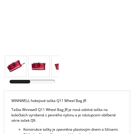
WINNWELL hokejové taška Q11 Wheel Bag JR
Taška Winnwell Q11 Wheel Bag JR je nová odolná taška na
kolečkách vyrobená z pevného nylonu a je nástupcem oblíbené
série tašek Q9.
Konstrukce tašky je zpevněna plastovým dnem a ližinami.