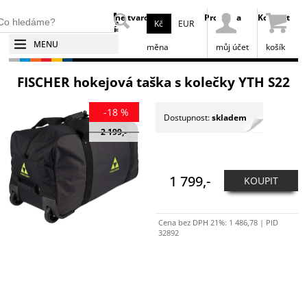
Broušení
Tepelné tvarování
Prodejna
Kontakt
Kč
EUR
bruslí
bruslí
MENU
měna
můj účet
košík
FISCHER hokejová taška s kolečky YTH S22
-18 %
Dostupnost:
skladem
2 199,-
1 799,-
KOUPIT
Cena bez DPH 21%:
1 486,78
| PID
32892