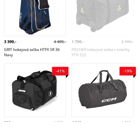
3 399,-
4 499,-
1 799,-
2 199,-
GRIT hokejová taška HTFX SR 36
FISCHER hokejová taška s kolečky
Navy
YTH S22
GONGSHOW cestovní taška Going
CCM taška 410 Player Basic YTH
-41%
-19%
Places
24
999,-
1 699,-
1 049,-
1 290,-
GONGSHOW cestovní taška Going
CCM taška 410 Player Basic YTH
Places
24