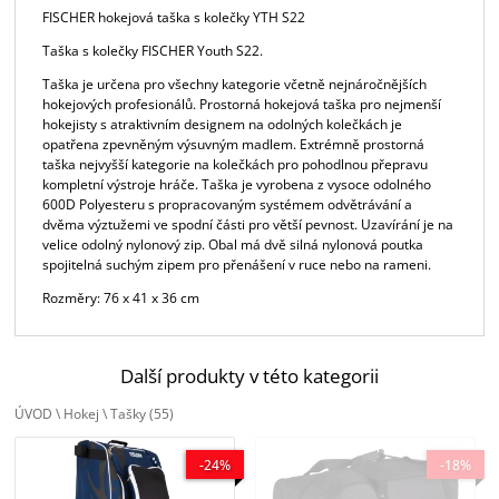
FISCHER hokejová taška s kolečky YTH S22
Taška s kolečky FISCHER Youth S22.
Taška je určena pro všechny kategorie včetně nejnáročnějších
hokejových profesionálů. Prostorná hokejová taška pro nejmenší
hokejisty s atraktivním designem na odolných kolečkách je
opatřena zpevněným výsuvným madlem. Extrémně prostorná
taška nejvyšší kategorie na kolečkách pro pohodlnou přepravu
kompletní výstroje hráče. Taška je vyrobena z vysoce odolného
600D Polyesteru s propracovaným systémem odvětrávání a
dvěma výztužemi ve spodní části pro větší pevnost. Uzavírání je na
velice odolný nylonový zip. Obal má dvě silná nylonová poutka
spojitelná suchým zipem pro přenášení v ruce nebo na rameni.
Rozměry: 76 x 41 x 36 cm
Další produkty v této kategorii
ÚVOD
\
Hokej
\
Tašky
(55)
GRIT hokejová taška HTFX SR 36
FISCHER hokejová taška s kolečky
-24%
-18%
Navy
YTH S22