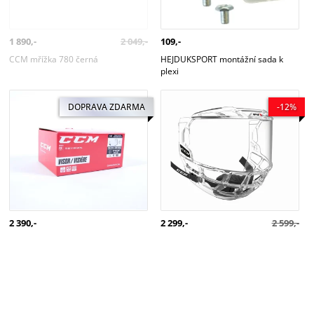
1 890,-
2 049,-
109,-
CCM mřížka 780 černá
HEJDUKSPORT montážní sada k
plexi
CCM plexi VR Straight CE Screw
CCM plexi Full Visor FV1 Clear
DOPRAVA ZDARMA
-12%
2 390,-
2 299,-
2 599,-
CCM plexi VR Straight CE Screw
CCM plexi Full Visor FV1 Clear
strana:
1
2