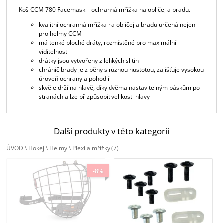
Koš CCM 780 Facemask – ochranná mřížka na obličej a bradu.
kvalitní ochranná mřížka na obličej a bradu určená nejen
pro helmy CCM
má tenké ploché dráty, rozmístěné pro maximální
viditelnost
drátky jsou vytvořeny z lehkých slitin
chránič brady je z pěny s různou hustotou, zajišťuje vysokou
úroveň ochrany a pohodlí
skvěle drží na hlavě, díky dvěma nastavitelným páskům po
stranách a lze přizpůsobit velikosti hlavy
Další produkty v této kategorii
ÚVOD
\
Hokej
\
Helmy
\
Plexi a mřížky
(7)
CCM mřížka 780 černá
HEJDUKSPORT montážní sada k
-8%
plexi