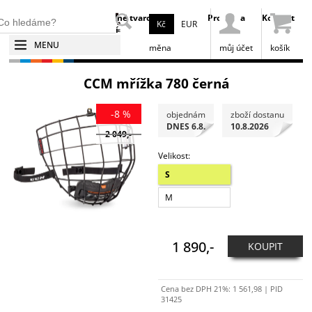
Broušení
Tepelné tvarování
Prodejna
Kontakt
Kč
EUR
bruslí
bruslí
MENU
měna
můj účet
košík
CCM mřížka 780 černá
-8 %
objednám
zboží dostanu
DNES 6.8.
10.8.2026
2 049,-
Velikost:
S
M
1 890,-
KOUPIT
Cena bez DPH 21%:
1 561,98
| PID
31425